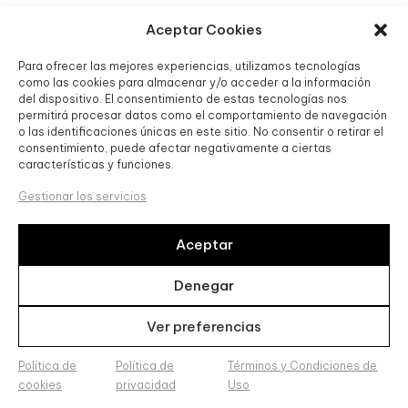
Aceptar Cookies
Noticias
Para ofrecer las mejores experiencias, utilizamos tecnologías
como las cookies para almacenar y/o acceder a la información
del dispositivo. El consentimiento de estas tecnologías nos
USUARIO
permitirá procesar datos como el comportamiento de navegación
o las identificaciones únicas en este sitio. No consentir o retirar el
consentimiento, puede afectar negativamente a ciertas
Cesta
características y funciones.
Mi perfil
Gestionar los servicios
Favoritos
Aceptar
Denegar
INTERÉS
Ver preferencias
Envío y devoluciones
Política de
Política de
Términos y Condiciones de
FAQ
cookies
privacidad
Uso