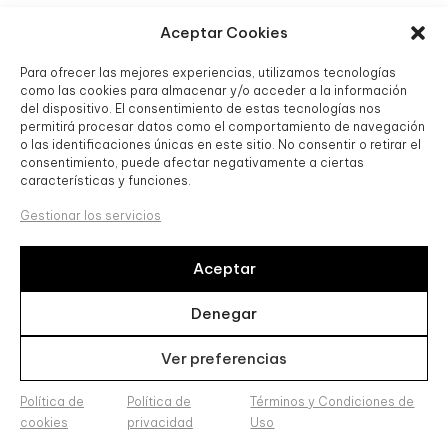
PLUMA M CLÁSICA THE ORIGIN VERDE
Aceptar Cookies
MEISTERSTÜCK
Para ofrecer las mejores experiencias, utilizamos tecnologías
1.100,00
€
como las cookies para almacenar y/o acceder a la información
del dispositivo. El consentimiento de estas tecnologías nos
permitirá procesar datos como el comportamiento de navegación
o las identificaciones únicas en este sitio. No consentir o retirar el
consentimiento, puede afectar negativamente a ciertas
características y funciones.
Gestionar los servicios
Aceptar
Denegar
Ver preferencias
Política de
Política de
Términos y Condiciones de
cookies
privacidad
Uso