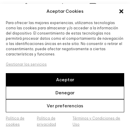
Aceptar Cookies
Para ofrecer las mejores experiencias, utilizamos tecnologías
© 2025 Boutique Granada S.L.
como las cookies para almacenar y/o acceder a la información
del dispositivo. El consentimiento de estas tecnologías nos
permitirá procesar datos como el comportamiento de navegación
o las identificaciones únicas en este sitio. No consentir o retirar el
consentimiento, puede afectar negativamente a ciertas
características y funciones.
Gestionar los servicios
Aceptar
Boutique Granada SL, ha sido beneficiaria de Fondos
Europeos, cuyo objetivo es la mejora de la competitividad de
Denegar
las PYMES, y gracias al cual ha puesto en marcha un Plan de
Acción con el objetivo de reforzar la digitalización y la
Ver preferencias
competitividad de las pymes durante el año 2024. Para ello
ha contado con el apoyo del Programa Pyme Digital de la
Cámara de Comercio de Granada. #EuropaSeSiente
Política de
Política de
Términos y Condiciones de
cookies
privacidad
Uso