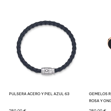
PULSERA ACERO Y PIEL AZUL 63
GEMELOS R
ROSA Y ONI
280,00
€
280,00
€