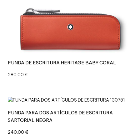
K
N
E
G
R
O
c
a
n
t
FUNDA DE ESCRITURA HERITAGE BABY CORAL
i
d
280,00
€
a
d
FUNDA PARA DOS ARTÍCULOS DE ESCRITURA
SARTORIAL NEGRA
240,00
€