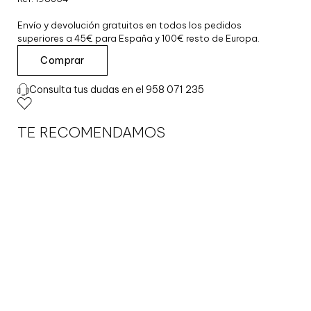
Envío y devolución gratuitos en todos los pedidos
superiores a 45€ para España y 100€ resto de Europa.
E
Comprar
S
T
Consulta tus dudas en el 958 071 235
U
C
H
TE RECOMENDAMOS
E
M
E
I
S
T
E
R
S
T
Ü
C