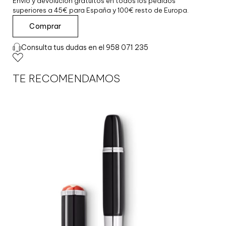
Envío y devolución gratuitos en todos los pedidos
superiores a 45€ para España y 100€ resto de Europa.
P
Comprar
L
U
Consulta tus dudas en el 958 071 235
M
A
M
TE RECOMENDAMOS
L
E
G
R
A
N
D
G
L
A
C
I
E
R