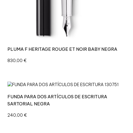
A
Z
U
L
S
O
L
I
PLUMA F HERITAGE ROUGE ET NOIR BABY NEGRA
T
A
830,00
€
I
R
E
M
E
FUNDA PARA DOS ARTÍCULOS DE ESCRITURA
I
S
SARTORIAL NEGRA
T
240,00
€
E
R
S