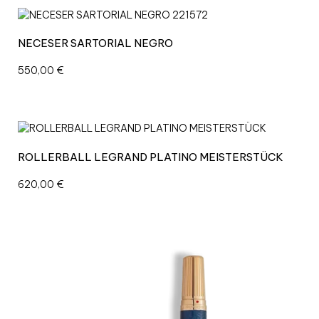
T
Ü
C
NECESER SARTORIAL NEGRO
K
c
550,00
€
a
n
t
i
d
a
ROLLERBALL LEGRAND PLATINO MEISTERSTÜCK
d
620,00
€