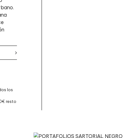
o
N
urbano.
T
ana
O
ce
S
ón
A
V
E
L
L
A
N
A
dos los
E
X
0€ resto
T
R
E
M
E