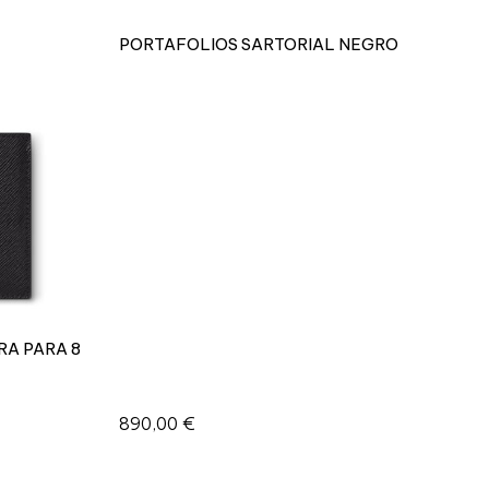
3
PORTAFOLIOS SARTORIAL NEGRO
.
0
c
a
n
t
i
d
a
d
RA PARA 8
890,00
€