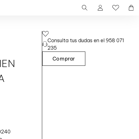
Consulta tus dudas en el 958 071
235
Comprar
MEN
P
O
A
R
T
A
D
O
C
U
M
0240
E