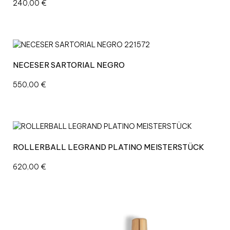
Ü
240,00
€
C
K
c
a
n
NECESER SARTORIAL NEGRO
t
i
550,00
€
d
a
d
ROLLERBALL LEGRAND PLATINO MEISTERSTÜCK
620,00
€