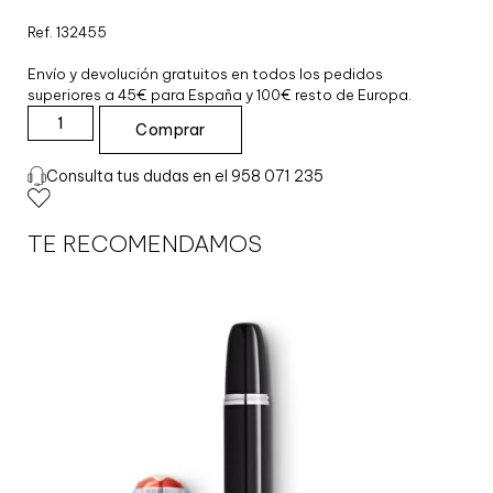
Ref. 132455
Envío y devolución gratuitos en todos los pedidos
superiores a 45€ para España y 100€ resto de Europa.
Comprar
P
O
Consulta tus dudas en el 958 071 235
R
T
A
TE RECOMENDAMOS
M
I
N
A
S
C
L
Á
S
I
C