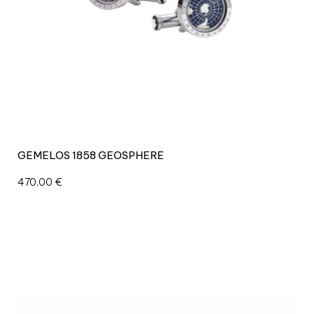
M
A
R
R
Ó
N
6
8
c
a
n
GEMELOS 1858 GEOSPHERE
t
i
470,00
€
d
a
d