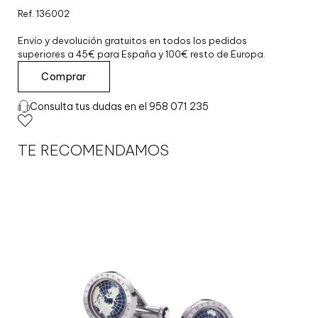
Ref. 136002
Envío y devolución gratuitos en todos los pedidos
superiores a 45€ para España y 100€ resto de Europa.
P
Comprar
U
L
Consulta tus dudas en el 958 071 235
S
E
R
TE RECOMENDAMOS
A
A
C
E
R
O
Y
P
I
E
L