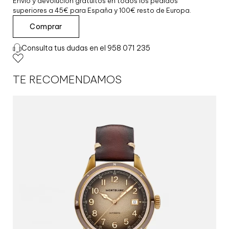
Envío y devolución gratuitos en todos los pedidos
superiores a 45€ para España y 100€ resto de Europa.
R
Comprar
E
L
Consulta tus dudas en el 958 071 235
O
J
1
TE RECOMENDAMOS
8
5
8
A
U
T
O
M
A
T
I
C
D
A