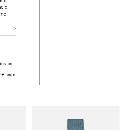
ris
G
ncia
A
rna.
C
Y
A
U
T
O
M
dos los
Á
T
0€ resto
I
C
O
G
R
I
S
c