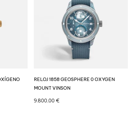
a
n
t
i
d
a
d
 OXÍGENO
RELOJ 1858 GEOSPHERE 0 OXYGEN
MOUNT VINSON
9.800,00
€