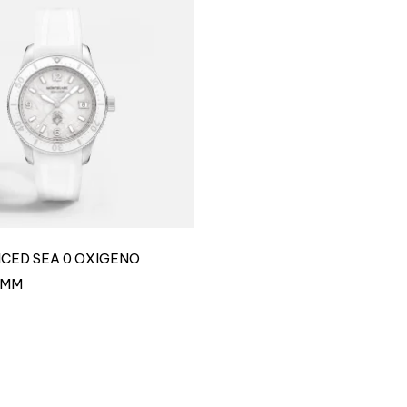
 ICED SEA 0 OXIGENO
8MM