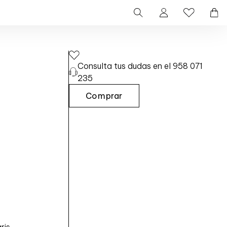
Consulta tus dudas en el 958 071
235
Comprar
R
E
L
O
J
S
T
A
R
L
E