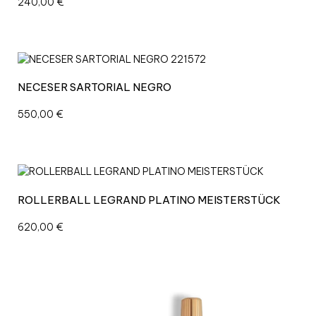
240,00
€
T
Ü
C
K
c
a
NECESER SARTORIAL NEGRO
n
t
550,00
€
i
d
a
d
ROLLERBALL LEGRAND PLATINO MEISTERSTÜCK
620,00
€