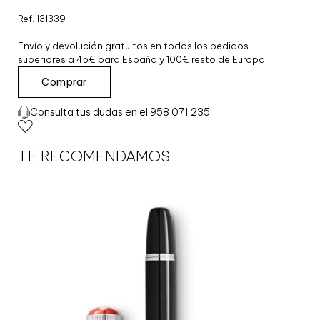
Ref. 131339
Envío y devolución gratuitos en todos los pedidos
superiores a 45€ para España y 100€ resto de Europa.
R
Comprar
O
L
Consulta tus dudas en el 958 071 235
L
E
R
TE RECOMENDAMOS
B
A
L
L
L
E
G
R
A
N
D