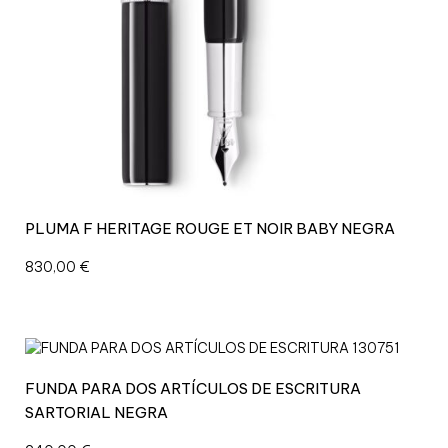
T
H
E
O
R
I
G
I
N
A
Z
PLUMA F HERITAGE ROUGE ET NOIR BABY NEGRA
U
L
830,00
€
M
E
I
S
T
FUNDA PARA DOS ARTÍCULOS DE ESCRITURA
E
R
SARTORIAL NEGRA
S