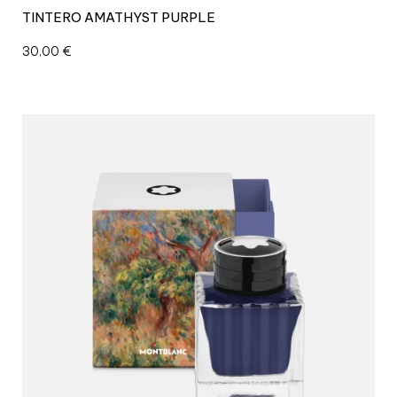
t
TINTERO AMATHYST PURPLE
i
d
30,00
€
a
d