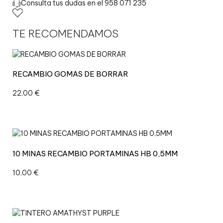
Consulta tus dudas en el 958 071 235
N
T
E
TE RECOMENDAMOS
R
O
R
O
RECAMBIO GOMAS DE BORRAR
Y
A
22,00
€
L
B
L
U
E
6
10 MINAS RECAMBIO PORTAMINAS HB 0,5MM
0
M
10,00
€
L
c
a
n