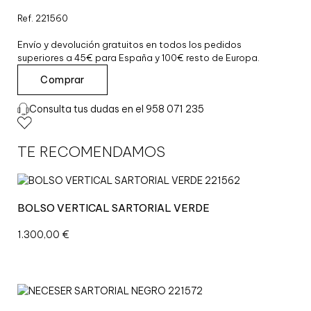
Ref. 221560
Envío y devolución gratuitos en todos los pedidos
superiores a 45€ para España y 100€ resto de Europa.
B
Comprar
O
L
Consulta tus dudas en el 958 071 235
S
O
C
TE RECOMENDAMOS
R
O
S
S
BOLSO VERTICAL SARTORIAL VERDE
B
O
1.300,00
€
D
Y
V
E
R