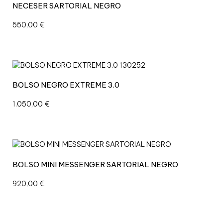
T
NECESER SARTORIAL NEGRO
I
550,00
€
C
A
L
N
E
G
BOLSO NEGRO EXTREME 3.0
R
O
1.050,00
€
S
A
R
T
O
R
BOLSO MINI MESSENGER SARTORIAL NEGRO
I
A
920,00
€
L
c
a