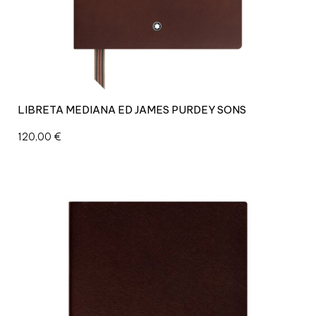
R
O
E
N
P
I
E
LIBRETA MEDIANA ED JAMES PURDEY SONS
L
c
120,00
€
a
n
t
i
d
a
d