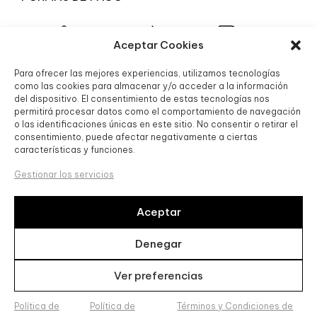
Aceptar Cookies
Para ofrecer las mejores experiencias, utilizamos tecnologías
© 2025 Boutique Granada S.L.
como las cookies para almacenar y/o acceder a la información
del dispositivo. El consentimiento de estas tecnologías nos
permitirá procesar datos como el comportamiento de navegación
o las identificaciones únicas en este sitio. No consentir o retirar el
consentimiento, puede afectar negativamente a ciertas
características y funciones.
Gestionar los servicios
Aceptar
Boutique Granada SL, ha sido beneficiaria de Fondos
Europeos, cuyo objetivo es la mejora de la competitividad de
Denegar
las PYMES, y gracias al cual ha puesto en marcha un Plan de
Acción con el objetivo de reforzar la digitalización y la
Ver preferencias
competitividad de las pymes durante el año 2024. Para ello
ha contado con el apoyo del Programa Pyme Digital de la
Cámara de Comercio de Granada. #EuropaSeSiente
Política de
Política de
Términos y Condiciones de