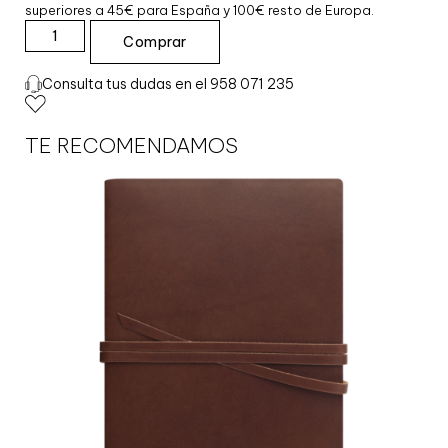
superiores a 45€ para España y 100€ resto de Europa.
Comprar
F
U
Consulta tus dudas en el 958 071 235
N
D
A
TE RECOMENDAMOS
P
A
P
E
L
D
I
G
I
T
A
R
N
E
G