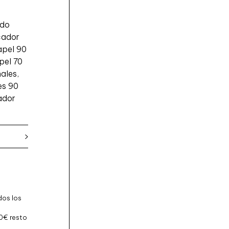
E
Ñ
ado
A
cador
L
apel 90
I
pel 70
N
ales,
E
es 90
A
ador
R
O
J
A
c
a
n
t
dos los
i
d
0€ resto
a