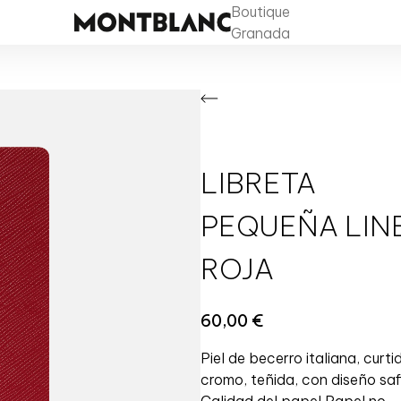
Boutique
Granada
LIBRETA
PEQUEÑA LIN
ROJA
60,00
€
Piel de becerro italiana, curti
cromo, teñida, con diseño saf