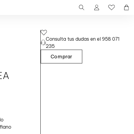
Consulta tus dudas en el 958 071
235
Comprar
L
I
EA
B
R
E
T
A
P
E
do
Q
fiano
U