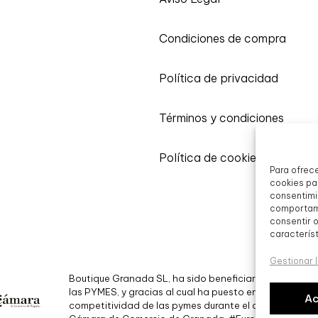
Condiciones de compra
Política de privacidad
Términos y condiciones
Política de cookies
Para ofrec
cookies par
consentimi
comportami
consentir 
característ
Gestionar l
Boutique Granada SL, ha sido beneficiaria de Fondos 
las PYMES, y gracias al cual ha puesto en marcha un Pla
Ac
competitividad de las pymes durante el año 2024. Par