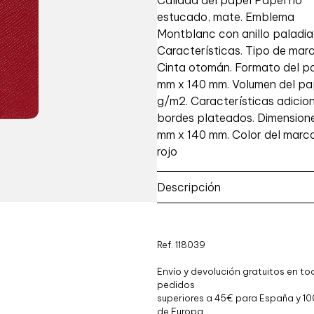
Calidad del papel Papel no
estucado, mate. Emblema
Montblanc con anillo paladi
Características. Tipo de mar
Cinta otomán. Formato del p
mm x 140 mm. Volumen del pa
g/m2. Características adicion
bordes plateados. Dimension
mm x 140 mm. Color del marc
rojo
Descripción
Ref. 118039
Envío y devolución gratuitos en to
pedidos
superiores a 45€ para España y 10
de Europa.