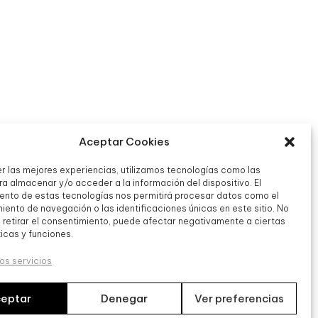
Aceptar Cookies
er las mejores experiencias, utilizamos tecnologías como las
a almacenar y/o acceder a la información del dispositivo. El
ento de estas tecnologías nos permitirá procesar datos como el
ento de navegación o las identificaciones únicas en este sitio. No
o retirar el consentimiento, puede afectar negativamente a ciertas
icas y funciones.
os servicios
Europeos, cuyo objetivo es la mejora de la competitividad de
n de Acción con el objetivo de reforzar la digitalización y la
eptar
Denegar
Ver preferencias
a ello ha contado con el apoyo del Programa Pyme Digital de la