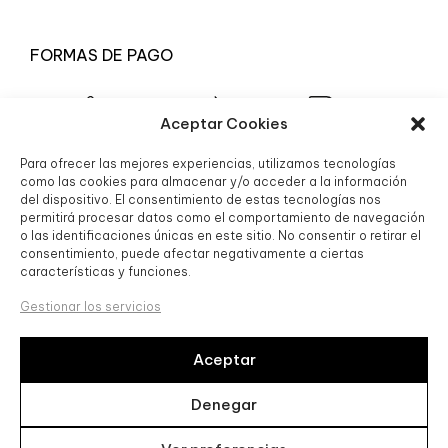
FORMAS DE PAGO
Aceptar Cookies
Para ofrecer las mejores experiencias, utilizamos tecnologías
© 2025 Boutique Granada S.L.
como las cookies para almacenar y/o acceder a la información
del dispositivo. El consentimiento de estas tecnologías nos
permitirá procesar datos como el comportamiento de navegación
o las identificaciones únicas en este sitio. No consentir o retirar el
consentimiento, puede afectar negativamente a ciertas
características y funciones.
Gestionar los servicios
Aceptar
Boutique Granada SL, ha sido beneficiaria de Fondos
Europeos, cuyo objetivo es la mejora de la competitividad de
Denegar
las PYMES, y gracias al cual ha puesto en marcha un Plan de
Acción con el objetivo de reforzar la digitalización y la
competitividad de las pymes durante el año 2024. Para ello