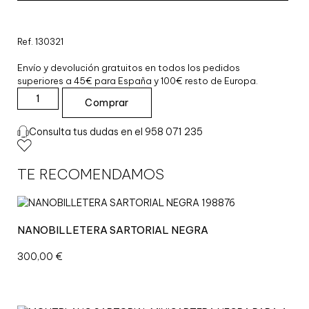
Ref. 130321
Envío y devolución gratuitos en todos los pedidos
superiores a 45€ para España y 100€ resto de Europa.
Comprar
M
O
Consulta tus dudas en el 958 071 235
N
T
B
TE RECOMENDAMOS
L
A
N
C
NANOBILLETERA SARTORIAL NEGRA
S
A
300,00
€
R
T
O
R