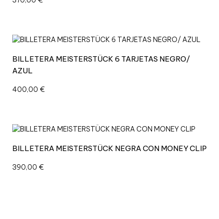
R
A
4
T
A
R
BILLETERA MEISTERSTÜCK 6 TARJETAS NEGRO/
J
AZUL
E
T
400,00
€
A
S
c
a
n
BILLETERA MEISTERSTÜCK NEGRA CON MONEY CLIP
t
i
390,00
€
d
a
d