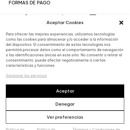
FORMAS DE PAGO
Aceptar Cookies
Para ofrecer las mejores experiencias, utilizamos tecnologías
© 2025 Boutique Granada S.L.
como las cookies para almacenar y/o acceder a la información
del dispositivo. El consentimiento de estas tecnologías nos
permitirá procesar datos como el comportamiento de navegación
o las identificaciones únicas en este sitio. No consentir o retirar el
consentimiento, puede afectar negativamente a ciertas
características y funciones.
Gestionar los servicios
Aceptar
Boutique Granada SL, ha sido beneficiaria de Fondos
Europeos, cuyo objetivo es la mejora de la competitividad de
Denegar
las PYMES, y gracias al cual ha puesto en marcha un Plan de
Acción con el objetivo de reforzar la digitalización y la
Ver preferencias
competitividad de las pymes durante el año 2024. Para ello
ha contado con el apoyo del Programa Pyme Digital de la
Cámara de Comercio de Granada. #EuropaSeSiente
Política de
Política de
Términos y Condiciones de