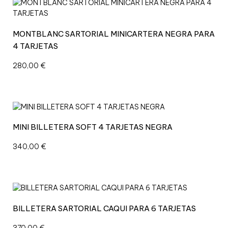
I
A
L
MONTBLANC SARTORIAL MINICARTERA NEGRA PARA
M
4 TARJETAS
I
N
280,00
€
I
C
A
R
T
MINI BILLETERA SOFT 4 TARJETAS NEGRA
E
R
340,00
€
A
N
E
G
R
A
BILLETERA SARTORIAL CAQUI PARA 6 TARJETAS
P
A
370,00
€