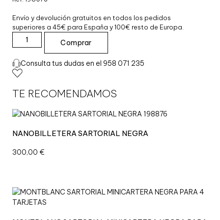
Envío y devolución gratuitos en todos los pedidos
superiores a 45€ para España y 100€ resto de Europa.
Comprar
T
A
Consulta tus dudas en el 958 071 235
R
J
E
TE RECOMENDAMOS
T
E
R
O
NANOBILLETERA SARTORIAL NEGRA
4
C
300,00
€
C
A
Z
U
L
E
X