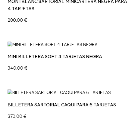
MONTBLANC SARTORIAL MINICARTERA NEGRA PARA
T
4 TARJETAS
R
E
280,00
€
M
E
3
.
0
MINI BILLETERA SOFT 4 TARJETAS NEGRA
c
a
340,00
€
n
t
i
d
a
d
BILLETERA SARTORIAL CAQUI PARA 6 TARJETAS
370,00
€